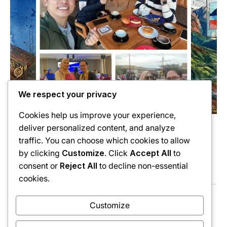
We respect your privacy
Cookies help us improve your experience,
deliver personalized content, and analyze
June 13, 2026
Story
traffic. You can choose which cookies to allow
Antara Pertemuan, Penulisan dan
by clicking
Customize
. Click
Accept All
to
Perpisahan yang Tak Pernah Diduga
consent or
Reject All
to decline non-essential
cookies.
Customize