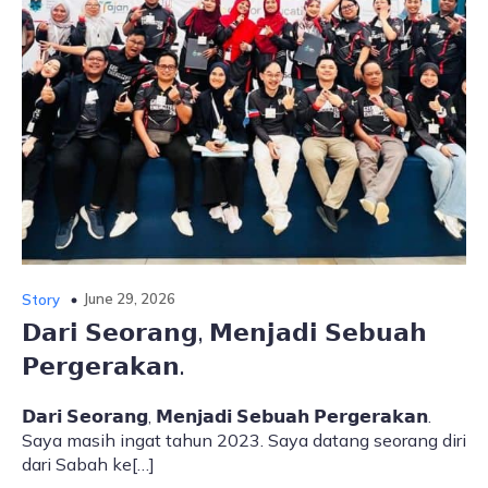
June 29, 2026
Story
𝗗𝗮𝗿𝗶 𝗦𝗲𝗼𝗿𝗮𝗻𝗴, 𝗠𝗲𝗻𝗷𝗮𝗱𝗶 𝗦𝗲𝗯𝘂𝗮𝗵
𝗣𝗲𝗿𝗴𝗲𝗿𝗮𝗸𝗮𝗻.
𝗗𝗮𝗿𝗶 𝗦𝗲𝗼𝗿𝗮𝗻𝗴, 𝗠𝗲𝗻𝗷𝗮𝗱𝗶 𝗦𝗲𝗯𝘂𝗮𝗵 𝗣𝗲𝗿𝗴𝗲𝗿𝗮𝗸𝗮𝗻.
Saya masih ingat tahun 2023. Saya datang seorang diri
dari Sabah ke[…]