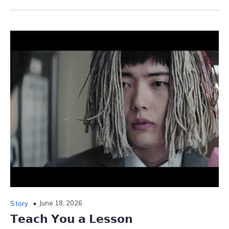
June 18, 2026
Story
𝗧𝗲𝗮𝗰𝗵 𝗬𝗼𝘂 𝗮 𝗟𝗲𝘀𝘀𝗼𝗻