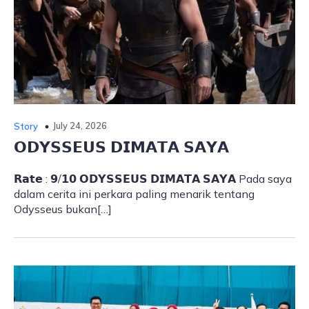
July 24, 2026
Story
𝗢𝗗𝗬𝗦𝗦𝗘𝗨𝗦 𝗗𝗜𝗠𝗔𝗧𝗔 𝗦𝗔𝗬𝗔
𝗥𝗮𝘁𝗲 : 𝟵/𝟭𝟬 𝗢𝗗𝗬𝗦𝗦𝗘𝗨𝗦 𝗗𝗜𝗠𝗔𝗧𝗔 𝗦𝗔𝗬𝗔 Pada saya
dalam cerita ini perkara paling menarik tentang
Odysseus bukan[…]