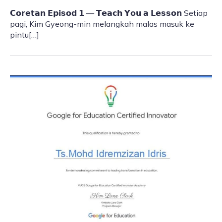
𝗖𝗼𝗿𝗲𝘁𝗮𝗻 𝗘𝗽𝗶𝘀𝗼𝗱 𝟭 — 𝗧𝗲𝗮𝗰𝗵 𝗬𝗼𝘂 𝗮 𝗟𝗲𝘀𝘀𝗼𝗻 Setiap
pagi, Kim Gyeong-min melangkah malas masuk ke
pintu[…]