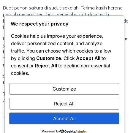
Buat pohon sakura di sudut sekolah. Terima kasih kerana
pernah menjadi teduhan. Perpisahan kita kini telah
bernoktah. Tidak ada lagi rindu yang menyakitkan, yang ada
We respect your privacy
hanyalah doa yang menenangkan.
Cookies help us improve your experience,
Perjalanan di situ sudah tamat dengan sebuah pengakhiran
deliver personalized content, and analyze
yang cantik. Sekarang, masanya untuk kita tanam benih
traffic. You can choose which cookies to allow
baru di laman yang berbeza, kerana Allah yang memberi
by clicking
Customize
. Click
Accept All
to
“Sakura” di sana adalah Alah yang sama yang akan
memberikan keajaiban di sini.
consent or
Reject All
to decline non-essential
cookies.
Satu perpisahan yang bernoktah agar sebuah kehidupan
baru boleh bermula dengan lafaz Bismillahirrahmanirrahim.
Customize
Ts.Jebat
Aku, Sakura & Sebuat Perpisahan Bernoktah
Reject All
Tags:
No tags
Accept All
Powered by