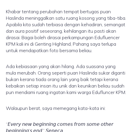
Khabar tentang perubahan tempat bertugas puan
Haslinda meninggalkan satu ruang kosong yang tiba-tiba.
Apabila kita sudah terbiasa dengan kehadiran, semangat
dan aura positif seseorang, kehilangan itu pasti akan
dirasai. Bagai boleh dirasai perkampungan Edufluencer
KPM kali ini di Genting Highland, Pahang saya terlupa
untuk mendapatkan foto bersama beliau.
Ada kebiasaan yang akan hilang. Ada suasana yang
mula merubah. Orang seperti puan Haslinda sukar diganti
bukan kerana tiada orang lain yang baik tetapi kerana
kebaikan setiap insan itu unik dan keunikan beliau sudah
pun mendiami ruang ingatan kami warga Edufluncer KPM.
Walaupun berat, saya memegang kata-kata ini:
“𝘌𝘷𝘦𝘳𝘺 𝘯𝘦𝘸 𝘣𝘦𝘨𝘪𝘯𝘯𝘪𝘯𝘨 𝘤𝘰𝘮𝘦𝘴 𝘧𝘳𝘰𝘮 𝘴𝘰𝘮𝘦 𝘰𝘵𝘩𝘦𝘳
𝘣𝘦𝘨𝘪𝘯𝘯𝘪𝘯𝘨’𝘴 𝘦𝘯𝘥.” 𝘚𝘦𝘯𝘦𝘤𝘢