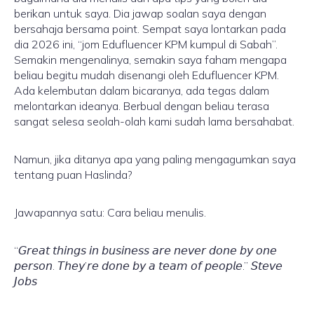
berikan untuk saya. Dia jawap soalan saya dengan
bersahaja bersama point. Sempat saya lontarkan pada
dia 2026 ini, “jom Edufluencer KPM kumpul di Sabah”.
Semakin mengenalinya, semakin saya faham mengapa
beliau begitu mudah disenangi oleh Edufluencer KPM.
Ada kelembutan dalam bicaranya, ada tegas dalam
melontarkan ideanya. Berbual dengan beliau terasa
sangat selesa seolah-olah kami sudah lama bersahabat.
Namun, jika ditanya apa yang paling mengagumkan saya
tentang puan Haslinda?
Jawapannya satu: Cara beliau menulis.
“𝘎𝘳𝘦𝘢𝘵 𝘵𝘩𝘪𝘯𝘨𝘴 𝘪𝘯 𝘣𝘶𝘴𝘪𝘯𝘦𝘴𝘴 𝘢𝘳𝘦 𝘯𝘦𝘷𝘦𝘳 𝘥𝘰𝘯𝘦 𝘣𝘺 𝘰𝘯𝘦
𝘱𝘦𝘳𝘴𝘰𝘯. 𝘛𝘩𝘦𝘺’𝘳𝘦 𝘥𝘰𝘯𝘦 𝘣𝘺 𝘢 𝘵𝘦𝘢𝘮 𝘰𝘧 𝘱𝘦𝘰𝘱𝘭𝘦.” 𝘚𝘵𝘦𝘷𝘦
𝘑𝘰𝘣𝘴