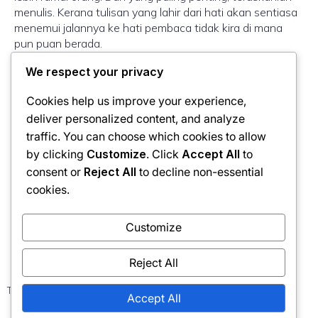
menulis. Kerana tulisan yang lahir dari hati akan sentiasa
menemui jalannya ke hati pembaca tidak kira di mana
pun puan berada.
We respect your privacy
Ada orang kita kenal melalui pertemuan.
Ada orang kita kagumi melalui penulisan.
Cookies help us improve your experience,
Ada orang dapat kita rasai auranya yang tersendiri
deliver personalized content, and analyze
Pada diri puan Haslinda, saya temui ketiga-tiganya.
traffic. You can choose which cookies to allow
by clicking
Customize
. Click
Accept All
to
Selamat melangkah, puan Haslinda. Doa kami di
consent or
Reject All
to decline non-essential
Edufluncer sentiasa mengiringi setiap tapak
cookies.
perjuanganmu. Disebabkan penulisan puan, saya belajar
menulis.
Customize
Reject All
Tags:
No tags
Accept All