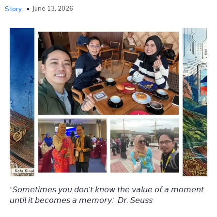
June 13, 2026
Story
“𝘚𝘰𝘮𝘦𝘵𝘪𝘮𝘦𝘴 𝘺𝘰𝘶 𝘥𝘰𝘯’𝘵 𝘬𝘯𝘰𝘸 𝘵𝘩𝘦 𝘷𝘢𝘭𝘶𝘦 𝘰𝘧 𝘢 𝘮𝘰𝘮𝘦𝘯𝘵
𝘶𝘯𝘵𝘪𝘭 𝘪𝘵 𝘣𝘦𝘤𝘰𝘮𝘦𝘴 𝘢 𝘮𝘦𝘮𝘰𝘳𝘺.” 𝘋𝘳. 𝘚𝘦𝘶𝘴𝘴