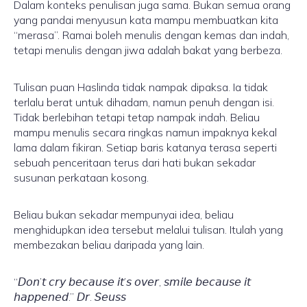
Dalam konteks penulisan juga sama. Bukan semua orang
yang pandai menyusun kata mampu membuatkan kita
“merasa”. Ramai boleh menulis dengan kemas dan indah,
tetapi menulis dengan jiwa adalah bakat yang berbeza.
Tulisan puan Haslinda tidak nampak dipaksa. Ia tidak
terlalu berat untuk dihadam, namun penuh dengan isi.
Tidak berlebihan tetapi tetap nampak indah. Beliau
mampu menulis secara ringkas namun impaknya kekal
lama dalam fikiran. Setiap baris katanya terasa seperti
sebuah penceritaan terus dari hati bukan sekadar
susunan perkataan kosong.
Beliau bukan sekadar mempunyai idea, beliau
menghidupkan idea tersebut melalui tulisan. Itulah yang
membezakan beliau daripada yang lain.
“𝘋𝘰𝘯’𝘵 𝘤𝘳𝘺 𝘣𝘦𝘤𝘢𝘶𝘴𝘦 𝘪𝘵’𝘴 𝘰𝘷𝘦𝘳, 𝘴𝘮𝘪𝘭𝘦 𝘣𝘦𝘤𝘢𝘶𝘴𝘦 𝘪𝘵
𝘩𝘢𝘱𝘱𝘦𝘯𝘦𝘥.” 𝘋𝘳. 𝘚𝘦𝘶𝘴𝘴